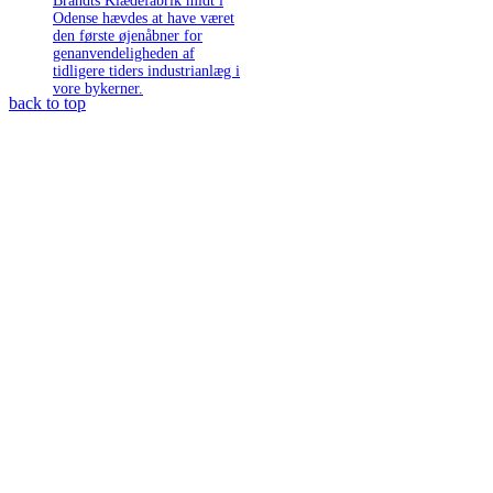
Brandts Klædefabrik midt i
Odense hævdes at have været
den første øjenåbner for
genanvendeligheden af
tidligere tiders industrianlæg i
vore bykerner.
back to top