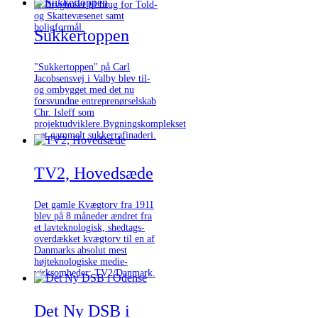
af Bryghuset til brug for Told-
og Skattevæsenet samt
boligformål.
Sukkertoppen
"Sukkertoppen" på Carl
Jacobsensvej i Valby blev til-
og ombygget med det nu
forsvundne entreprenørselskab
Chr. Isleff som
projektudviklere.Bygningskomplekset
- et gammelt sukkerrafinaderi.
TV2, Hovedsæde
Det gamle Kvægtorv fra 1911
blev på 8 måneder ændret fra
et lavteknologisk, shedtags-
overdækket kvægtorv til en af
Danmarks absolut mest
højteknologiske medie-
virksomheder: TV2/Danmark.
Det Ny DSB i