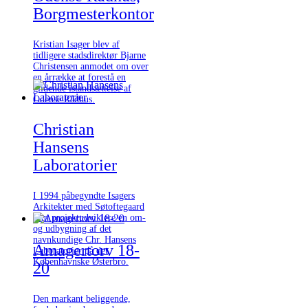
Borgmesterkontor
Kristian Isager blev af
tidligere stadsdirektør Bjarne
Christensen anmodet om over
en årrække at forestå en
glidende istandsættelse af
Odense Rådhus.
Christian
Hansens
Laboratorier
I 1994 påbegyndte Isagers
Arkitekter med Søtoftegaard
som projektudviklere en om-
og udbygning af det
navnkundige Chr. Hansens
Amagertorv 18-
Laboratorier på det
Københavnske Østerbro.
20
Den markant beliggende,