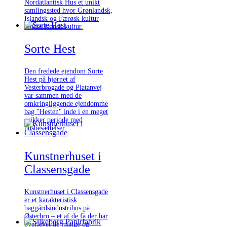
Nordatlantisk Hus et unikt
samlingssted hvor Grønlandsk,
Islandsk og Færøsk kultur
møder Dansk kultur.
Sorte Hest
Den fredede ejendom Sorte
Hest på hjørnet af
Vesterbrogade og Platanvej
var sammen med de
omkringliggende ejendomme
bag "Hesten" inde i en meget
usikker periode med
husbesættelser.
Kunstnerhuset i
Classensgade
Kunstnerhuset i Classensgade
er et karakteristisk
baggårdsindustrihus på
Østerbro – et af de få der har
overlevet de mange og