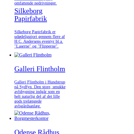
omfattende nedrivninger.
Silkeborg
Papirfabrik
Silkeborg Papirfabrik er
udødeliggjort gennem flere af
H.C. Andersens eventyr bl.a.
"Laserne" og "Flipperne".
Galleri Flintholm
Galleri Flintholm i Hundstrup
på Sydfyn. Den store, smukke
avlsbygning indgår som en
helt naturlig del af det lille
gods trelængede
avlsgårdsanlæg.
Odense Rådhus,