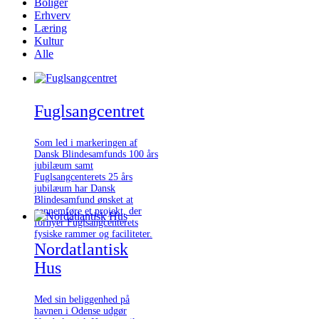
Boliger
Erhverv
Læring
Kultur
Alle
Fuglsangcentret
Som led i markeringen af
Dansk Blindesamfunds 100 års
jubilæum samt
Fuglsangcenterets 25 års
jubilæum har Dansk
Blindesamfund ønsket at
gennemføre et projekt, der
fornyer Fuglsangcenterets
fysiske rammer og faciliteter.
Nordatlantisk
Hus
Med sin beliggenhed på
havnen i Odense udgør