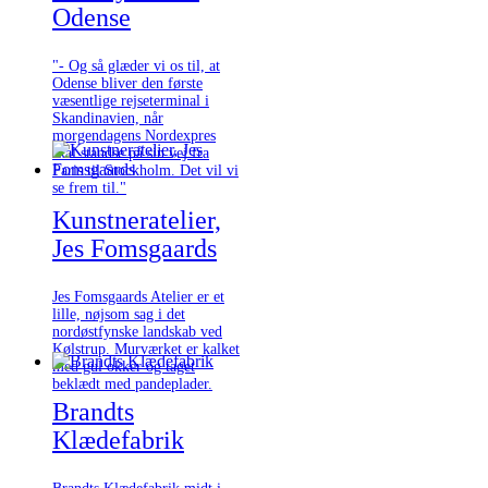
Odense
"- Og så glæder vi os til, at
Odense bliver den første
væsentlige rejseterminal i
Skandinavien, når
morgendagens Nordexpres
skal standse på sin vej fra
Paris til Stockholm. Det vil vi
se frem til."
Kunstneratelier,
Jes Fomsgaards
Jes Fomsgaards Atelier er et
lille, nøjsom sag i det
nordøstfynske landskab ved
Kølstrup. Murværket er kalket
med gul okker og taget
beklædt med pandeplader.
Brandts
Klædefabrik