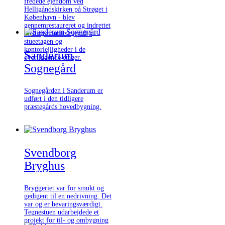
fredede ejendom ved
Helligåndskirken på Strøget i
København - blev
gennemrestaureret og indrettet
med nye butikslejemål i
stueetagen og
kontorlejligheder i de
Sanderum
overliggende etager.
Sognegård
Sognegården i Sanderum er
udført i den tidligere
præstegårds hovedbygning.
Svendborg
Bryghus
Bryggeriet var for smukt og
gedigent til en nedrivning. Det
var og er bevaringsværdigt.
Tegnestuen udarbejdede et
projekt for til- og ombygning