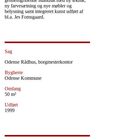
gennemgribende istandsat med ny teknik,
ny farvesætning og nye møbler og
belysning samt integreret kunst udført af
bl.a. Jes Fomsgaard.
Sag
Odense Rådhus, borgmesterkontor
Bygherre
Odense Kommune
Omfang
50 m²
Udført
1999