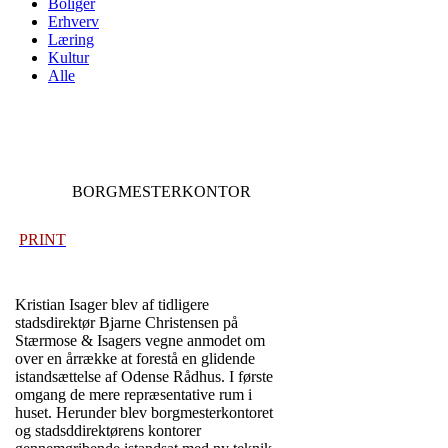
Boliger
Erhverv
Læring
Kultur
Alle
BORGMESTERKONTOR
PRINT
Kristian Isager blev af tidligere
stadsdirektør Bjarne Christensen på
Stærmose & Isagers vegne anmodet om
over en årrække at forestå en glidende
istandsættelse af Odense Rådhus. I første
omgang de mere repræsentative rum i
huset. Herunder blev borgmesterkontoret
og stadsddirektørens kontorer