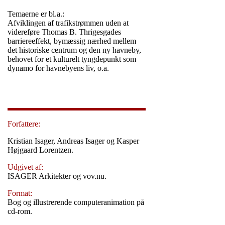
Temaerne er bl.a.:
Afviklingen af trafikstrømmen uden at
videreføre Thomas B. Thrigesgades
barriereeffekt, bymæssig nærhed mellem
det historiske centrum og den ny havneby,
behovet for et kulturelt tyngdepunkt som
dynamo for havnebyens liv, o.a.
Forfattere:
Kristian Isager, Andreas Isager og Kasper
Højgaard Lorentzen.
Udgivet af:
ISAGER Arkitekter og vov.nu.
Format:
Bog og illustrerende computeranimation på
cd-rom.