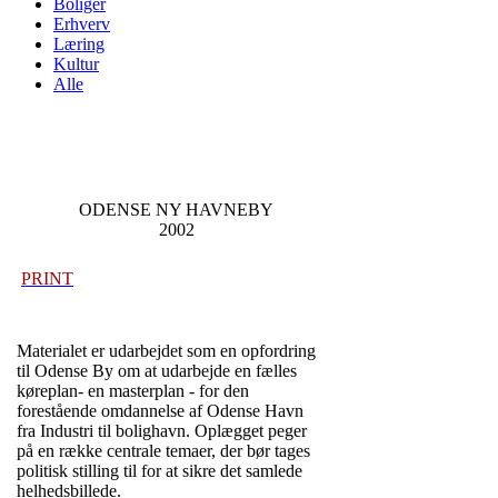
Boliger
Erhverv
Læring
Kultur
Alle
ODENSE NY HAVNEBY
2002
PRINT
Materialet er udarbejdet som en opfordring
til Odense By om at udarbejde en fælles
køreplan- en masterplan - for den
forestående omdannelse af Odense Havn
fra Industri til bolighavn. Oplægget peger
på en række centrale temaer, der bør tages
politisk stilling til for at sikre det samlede
helhedsbillede.