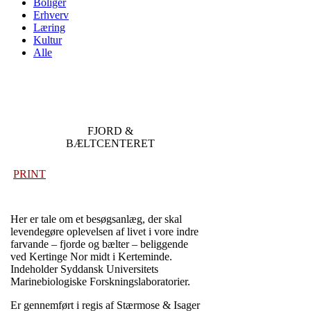
Boliger
Erhverv
Læring
Kultur
Alle
FJORD &
BÆLTCENTERET
PRINT
Her er tale om et besøgsanlæg, der skal
levendegøre oplevelsen af livet i vore indre
farvande – fjorde og bælter – beliggende
ved Kertinge Nor midt i Kerteminde.
Indeholder Syddansk Universitets
Marinebiologiske Forskningslaboratorier.
Er gennemført i regis af Stærmose & Isager