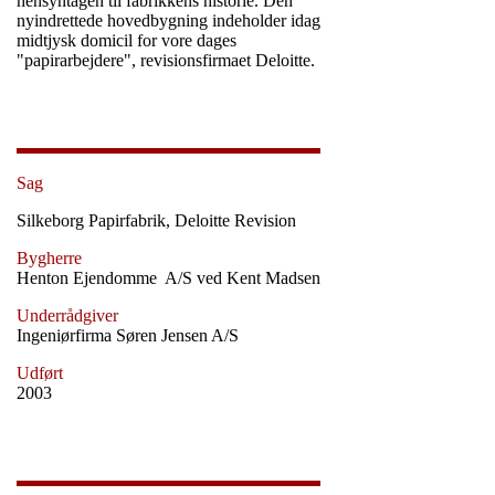
hensyntagen til fabrikkens historie. Den
nyindrettede hovedbygning indeholder idag
midtjysk domicil for vore dages
"papirarbejdere", revisionsfirmaet Deloitte.
Sag
Silkeborg Papirfabrik, Deloitte Revision
Bygherre
Henton Ejendomme A/S ved Kent Madsen
Underrådgiver
Ingeniørfirma Søren Jensen A/S
Udført
2003