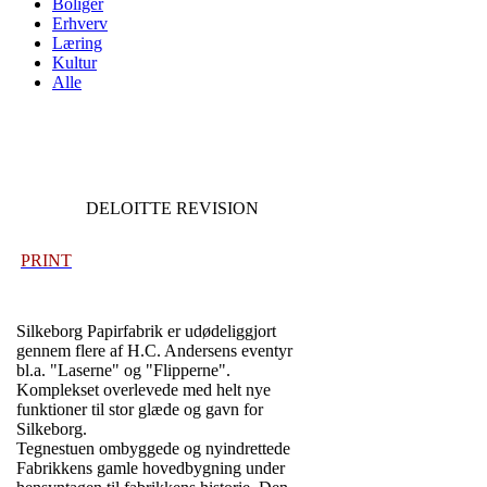
Boliger
Erhverv
Læring
Kultur
Alle
DELOITTE REVISION
PRINT
Silkeborg Papirfabrik er udødeliggjort
gennem flere af H.C. Andersens eventyr
bl.a. "Laserne" og "Flipperne".
Komplekset overlevede med helt nye
funktioner til stor glæde og gavn for
Silkeborg.
Tegnestuen ombyggede og nyindrettede
Fabrikkens gamle hovedbygning under