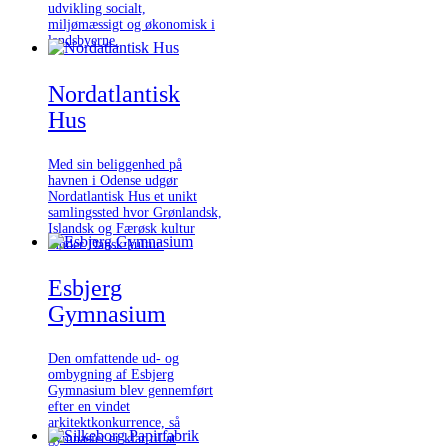
udvikling socialt,
miljømæssigt og økonomisk i
landsbyerne.
Nordatlantisk
Hus
Med sin beliggenhed på
havnen i Odense udgør
Nordatlantisk Hus et unikt
samlingssted hvor Grønlandsk,
Islandsk og Færøsk kultur
møder Dansk kultur.
Esbjerg
Gymnasium
Den omfattende ud- og
ombygning af Esbjerg
Gymnasium blev gennemført
efter en vindet
arkitektkonkurrence, så
gymnasiet er klar til at