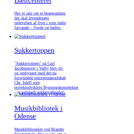
Her er tale om et besøgsanlæg,
der skal levendegøre
oplevelsen af livet i vore indre
farvande – fjorde og bælter.
Sukkertoppen
"Sukkertoppen" på Carl
Jacobsensvej i Valby blev til-
og ombygget med det nu
forsvundne entreprenørselskab
Chr. Isleff som
projektudviklere.Bygningskomplekset
- et gammelt sukkerrafinaderi.
Musikbibliotek i
Odense
Musikbiblioteket ved Brandts