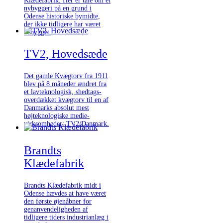
Klædefabrik. Her er tale om et
nybyggeri på en grund i
Odense historiske bymidte,
der ikke tidligere har været
bebygget.
TV2, Hovedsæde
Det gamle Kvægtorv fra 1911
blev på 8 måneder ændret fra
et lavteknologisk, shedtags-
overdækket kvægtorv til en af
Danmarks absolut mest
højteknologiske medie-
virksomheder: TV2/Danmark.
Brandts
Klædefabrik
Brandts Klædefabrik midt i
Odense hævdes at have været
den første øjenåbner for
genanvendeligheden af
tidligere tiders industrianlæg i