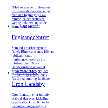
"Med reference til klosterets
ro forenes det landskabelige
med den bygningsfysiske
ramme, så der skabes en
værdig ankomst, og sindet
stemmes til ro"
Fuglsangcentret
Som led i markeringen af
Dansk Blindesamfunds 100 års
jubilæum samt
Fuglsangcenterets 25 års
jubilæum har Dansk
Blindesamfund ønsket at
gennemføre et projekt, der
fornyer Fuglsangcenterets
fysiske rammer og faciliteter.
Grøn Landsby
Grøn Landsby er et initiativ
skabt af den tvær-kirkelige
organisation Grøn Kirke for
fremme af en bæredygtig