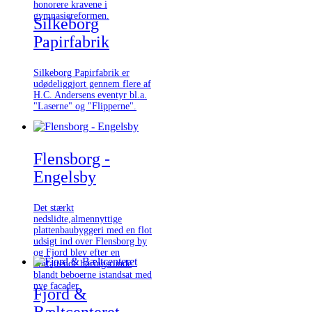
honorere kravene i
gymnasiereformen.
Silkeborg
Papirfabrik
Silkeborg Papirfabrik er
udødeliggjort gennem flere af
H.C. Andersens eventyr bl.a.
"Laserne" og "Flipperne".
Flensborg -
Engelsby
Det stærkt
nedslidte,almennyttige
plattenbaubyggeri med en flot
udsigt ind over Flensborg by
og Fjord blev efter en
omfattende høringsrunde
blandt beboerne istandsat med
nye facader.
Fjord &
Bæltcenteret