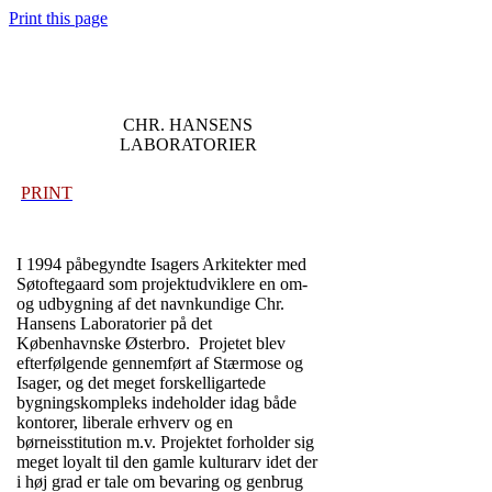
Print this page
CHR. HANSENS
LABORATORIER
PRINT
I 1994 påbegyndte Isagers Arkitekter med
Søtoftegaard som projektudviklere en om-
og udbygning af det navnkundige Chr.
Hansens Laboratorier på det
Københavnske Østerbro. Projetet blev
efterfølgende gennemført af Stærmose og
Isager, og det meget forskelligartede
bygningskompleks indeholder idag både
kontorer, liberale erhverv og en
børneisstitution m.v. Projektet forholder sig
meget loyalt til den gamle kulturarv idet der
i høj grad er tale om bevaring og genbrug