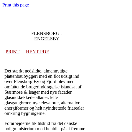
Print this page
FLENSBORG -
ENGELSBY
PRINT
>>
HENT PDF
Det stærkt nedslidte, almennyttige
plattenbaubyggeri med en flot udsigt ind
over Flensborg By og Fjord blev med
omfattende brugerinddragelse istandsat af
Stærmose & Isager med nye facader,
glasinddækkede altaner, lette
glasgangbroer, nye elevatorer, alternative
energiformer og helt nyindrettede friarealer
omkring bygningerne.
Forarbejderne fik tilskud fra det danske
boligministerium med henblik på at fremme